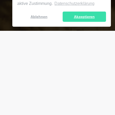
aktive Zustimmung.
Datenschutzerklärung
Ablehnen
Akzeptieren
Kontakt
level421 GmbH
Küfergasse 11
D – 89073 Ulm
Kontakt
Kontaktformular
Geschäftszeiten
Mo. bis Do.: 9:00 - 17:00 Uhr